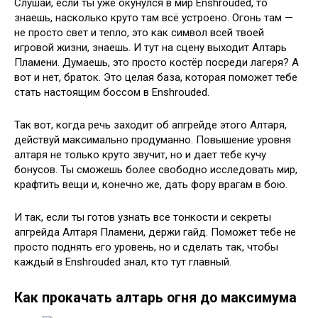
Слушай, если ты уже окунулся в мир Enshrouded, то
знаешь, насколько круто там всё устроено. Огонь там —
не просто свет и тепло, это как символ всей твоей
игровой жизни, знаешь. И тут на сцену выходит Алтарь
Пламени. Думаешь, это просто костёр посреди лагеря? А
вот и нет, браток. Это целая база, которая поможет тебе
стать настоящим боссом в Enshrouded.
Так вот, когда речь заходит об апгрейде этого Алтаря,
действуй максимально продуманно. Повышение уровня
алтаря не только круто звучит, но и дает тебе кучу
бонусов. Ты сможешь более свободно исследовать мир,
крафтить вещи и, конечно же, дать фору врагам в бою.
И так, если ты готов узнать все тонкости и секреты
апгрейда Алтаря Пламени, держи гайд. Поможет тебе не
просто поднять его уровень, но и сделать так, чтобы
каждый в Enshrouded знал, кто тут главный.
Как прокачать алтарь огня до максимума