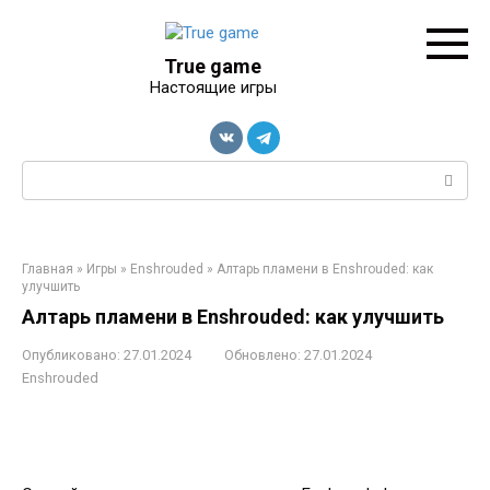
Перейти
к
контенту
True game
Настоящие игры
Поиск:
Главная
»
Игры
»
Enshrouded
»
Алтарь пламени в Enshrouded: как
улучшить
Алтарь пламени в Enshrouded: как улучшить
Опубликовано:
27.01.2024
Обновлено:
27.01.2024
Enshrouded