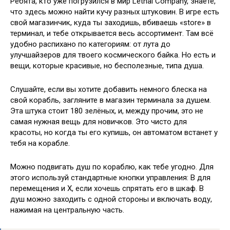
Ребята, кто уже погрузился в мир Lethal Company, знаете,
что здесь можно найти кучу разных штуковин. В игре есть
свой магазинчик, куда ты заходишь, вбиваешь «store» в
терминал, и тебе открывается весь ассортимент. Там всё
удобно распихано по категориям: от лута до
улучшайзеров для твоего космического байка. Но есть и
вещи, которые красивые, но бесполезные, типа душа.
Слушайте, если вы хотите добавить немного блеска на
свой корабль, загляните в магазин терминала за душем.
Эта штука стоит 180 зелёных, и, между прочим, это не
самая нужная вещь для новичков. Это чисто для
красоты, но когда ты его купишь, он автоматом встанет у
тебя на корабле.
Можно подвигать душ по кораблю, как тебе угодно. Для
этого используй стандартные кнопки управления: B для
перемещения и X, если хочешь спрятать его в шкаф. В
душ можно заходить с одной стороны и включать воду,
нажимая на центральную часть.