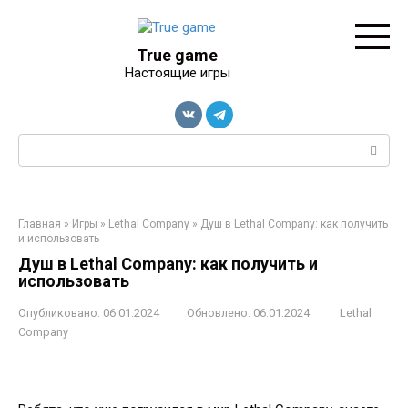
Перейти
к
контенту
True game
Настоящие игры
Поиск:
Главная
»
Игры
»
Lethal Company
»
Душ в Lethal Company: как получить
и использовать
Душ в Lethal Company: как получить и
использовать
Опубликовано:
06.01.2024
Обновлено:
06.01.2024
Lethal
Company