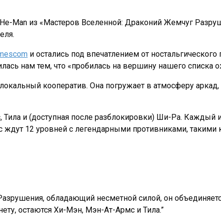
ак He-Man из «Мастеров Вселенной: Драконий Жемчуг Разруш
еля.
mescom
и остались под впечатлением от ностальгического
илась нам тем, что «пробилась на вершину нашего списка 
окальный кооператив. Она погружает в атмосферу аркад, к
, Тила и (доступная после разблокировки) Ши-Ра. Каждый
ас ждут 12 уровней с легендарными противниками, такими 
Разрушения, обладающий несметной силой, он объединяетс
ету, остаются Хи-Мэн, Мэн-Ат-Армс и Тила.”