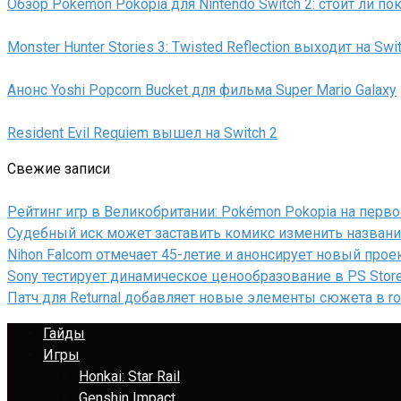
Обзор Pokémon Pokopia для Nintendo Switch 2: стоит ли по
Monster Hunter Stories 3: Twisted Reflection выходит на Swi
Анонс Yoshi Popcorn Bucket для фильма Super Mario Galaxy
Resident Evil Requiem вышел на Switch 2
Свежие записи
Рейтинг игр в Великобритании: Pokémon Pokopia на перв
Судебный иск может заставить комикс изменить назван
Nihon Falcom отмечает 45-летие и анонсирует новый проек
Sony тестирует динамическое ценообразование в PS Stor
Патч для Returnal добавляет новые элементы сюжета в ro
Гайды
Игры
Honkai: Star Rail
Genshin Impact