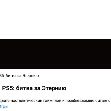
5: битва за Этернию
 PS5: битва за Этернию
идайте ностальгический геймплей и незабываемые битвы 
Игры