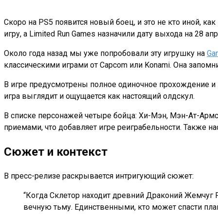
Скоро на PS5 появится новый боец, и это не кто иной, к
игру, а Limited Run Games назначили дату выхода на 28 апр
Около года назад мы уже попробовали эту игрушку на
Ga
классическими играми от Capcom или Konami. Она запомн
В игре предусмотрены полное одиночное прохождение и л
игра выглядит и ощущается как настоящий олдскул.
В списке персонажей четыре бойца: Хи-Мэн, Мэн-Ат-Армс
приемами, что добавляет игре реиграбельности. Также н
Сюжет и контекст
В пресс-релизе раскрывается интригующий сюжет:
“Когда Склетор находит древний Драконий Жемчуг 
вечную тьму. Единственными, кто может спасти план