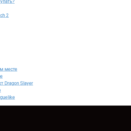
купать?
tch 2
ом месте
ие
т Dragon Slayer
e
guelike