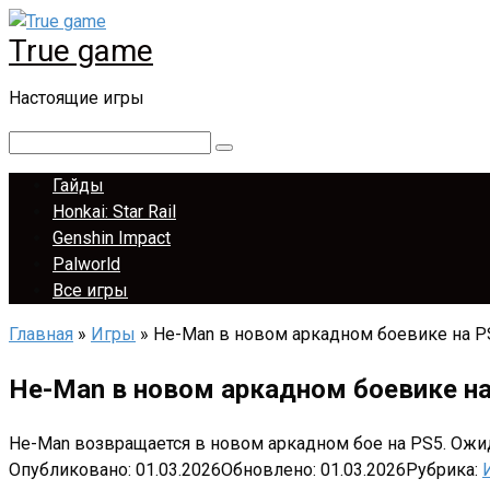
Перейти
True game
к
контенту
Настоящие игры
Поиск:
Гайды
Honkai: Star Rail
Genshin Impact
Palworld
Все игры
Главная
»
Игры
»
He-Man в новом аркадном боевике на PS
He-Man в новом аркадном боевике на
He-Man возвращается в новом аркадном бое на PS5. Ож
Опубликовано:
01.03.2026
Обновлено:
01.03.2026
Рубрика: