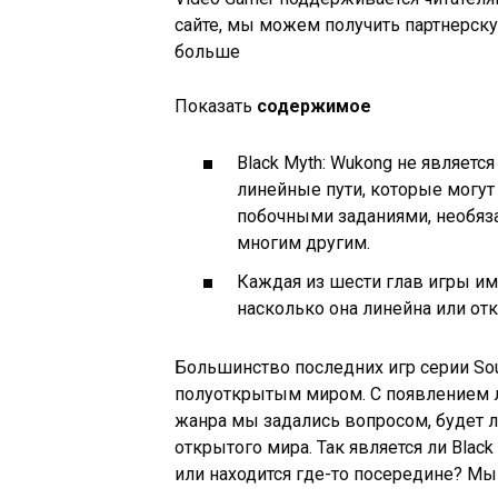
сайте, мы можем получить партнерск
больше
Показать
содержимое
Black Myth: Wukong не являетс
линейные пути, которые могу
побочными заданиями, необяза
многим другим.
Каждая из шести глав игры име
насколько она линейна или отк
Большинство последних игр серии Sou
полуоткрытым миром. С появлением л
жанра мы задались вопросом, будет л
открытого мира. Так является ли Blac
или находится где-то посередине? Мы