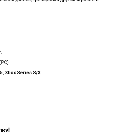
г.
(PC
)
 5, Xbox Series S/X
ку!