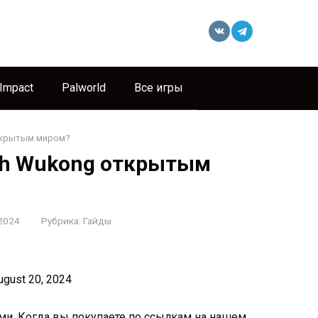
 Impact
Palworld
Все игры
открытым миром?
yth Wukong открытым
2024
Рубрика:
Гайды
gust 20, 2024
ми. Когда вы покупаете по ссылкам на нашем