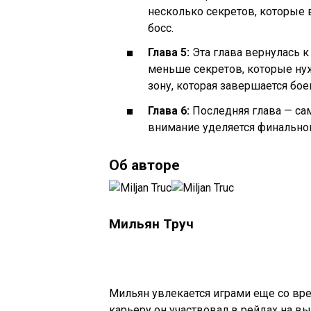
несколько секретов, которые 
босс.
Глава 5:
Эта глава вернулась 
меньше секретов, которые нуж
зону, которая завершается бое
Глава 6:
Последняя глава — сам
внимание уделяется финально
Об авторе
Мильян Труч
Мильян увлекается играми еще со вре
карьеру он участвовал в рейдах на в