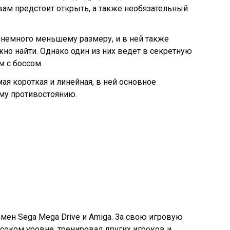
вам предстоит открыть, а также необязательный
к немного меньшему размеру, и в ней также
но найти. Однако один из них ведет в секретную
м с боссом.
ая короткая и линейная, в ней основное
му противостоянию.
мен Sega Mega Drive и Amiga. За свою игровую
ысоком уровне, тренировал других игроков и