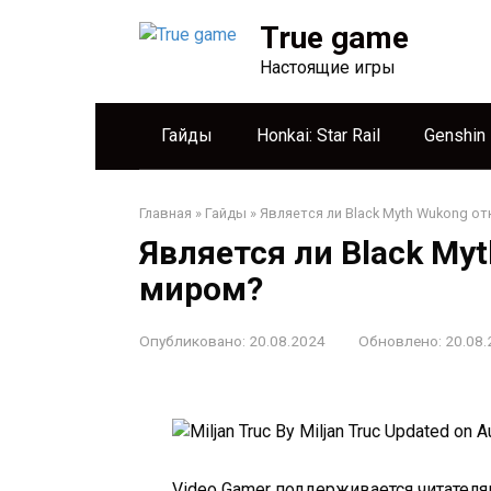
Перейти
True game
к
контенту
Настоящие игры
Гайды
Honkai: Star Rail
Genshin
Главная
»
Гайды
»
Является ли Black Myth Wukong 
Является ли Black M
миром?
Опубликовано:
20.08.2024
Обновлено:
20.08.
By Miljan Truc
Updated on Au
Video Gamer поддерживается читателя