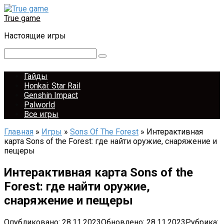
Перейти
к
True game
контенту
Настоящие игры
Поиск:
Гайды
Honkai: Star Rail
Genshin Impact
Palworld
Все игры
Главная
»
Игры
»
Sons Of The Forest
»
Интерактивная
карта Sons of the Forest: где найти оружие, снаряжение и
пещеры
Интерактивная карта Sons of the
Forest: где найти оружие,
снаряжение и пещеры
Опубликовано:
28.11.2023
Обновлено:
28.11.2023
Рубрика: