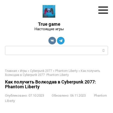
Перейти
к
контенту
True game
Настоящие игры
Поиск:
Главная
»
Игры
»
Cyberpunk 2077
»
Phantom Liberty
»
Как получить
Волкодав в Cyberpunk 2077: Phantom Liberty
Как получить Волкодав в Cyberpunk 2077:
Phantom Liberty
Опубликовано:
07.10.2023
Обновлено:
06.11.2023
Phantom
Liberty