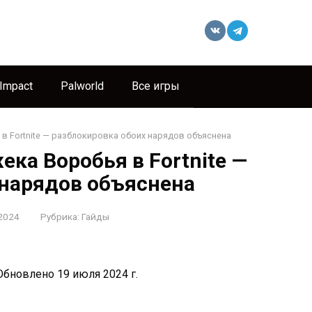
 Impact
Palworld
Все игры
 в Fortnite — разблокировка обоих нарядов объяснена
ека Воробья в Fortnite —
 нарядов объяснена
2024
Рубрика:
Гайды
бновлено 19 июля 2024 г.