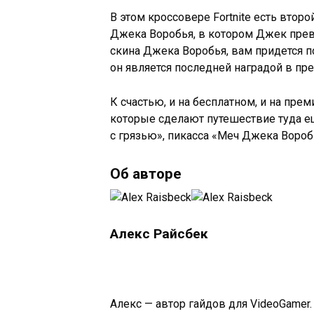
В этом кроссовере Fortnite есть втор
Джека Воробья, в котором Джек превр
скина Джека Воробья, вам придется по
он является последней наградой в пр
К счастью, и на бесплатном, и на пре
которые сделают путешествие туда е
с грязью», пикасса «Меч Джека Воро
Об авторе
Алекс Райсбек
Алекс — автор гайдов для VideoGamer