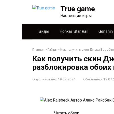
Перейти
True game
к
контенту
Настоящие игры
Гайды
Honkai: Star Rail
Genshin
Главная
»
Гайды
»
Как получить скин Джека Воробья
Как получить скин Дж
разблокировка обоих
Опубликовано:
19.07.2024
Обновлено:
19.07.
Автор Алекс Райсбек
О
Читать обзор