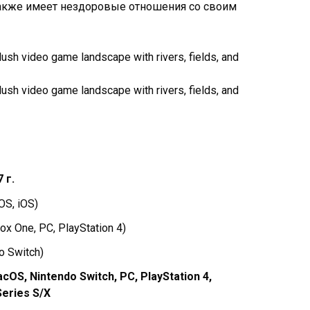
 а также имеет нездоровые отношения со своим
 г.
iOS
,
iOS
)
box One
,
PC
,
PlayStation 4
)
o Switch
)
acOS, Nintendo Switch, PC, PlayStation 4,
Series S/X