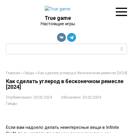
Перейти
к
контенту
True game
Настоящие игры
Поиск:
Главная
»
Гайды
»
Как сделать углерод в бесконечном ремесле [2024]
Как сделать углерод в бесконечном ремесле
[2024]
Опубликовано:
20.02.2024
Обновлено:
20.02.2024
Гайды
Если вам надоело делать неинтересные вещи в Infinite