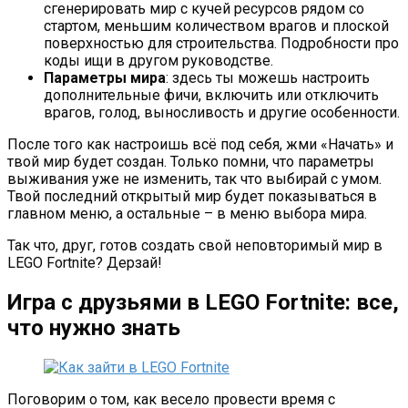
сгенерировать мир с кучей ресурсов рядом со
стартом, меньшим количеством врагов и плоской
поверхностью для строительства. Подробности про
коды ищи в другом руководстве.
Параметры мира
: здесь ты можешь настроить
дополнительные фичи, включить или отключить
врагов, голод, выносливость и другие особенности.
После того как настроишь всё под себя, жми «Начать» и
твой мир будет создан. Только помни, что параметры
выживания уже не изменить, так что выбирай с умом.
Твой последний открытый мир будет показываться в
главном меню, а остальные – в меню выбора мира.
Так что, друг, готов создать свой неповторимый мир в
LEGO Fortnite? Дерзай!
Игра с друзьями в LEGO Fortnite: все,
что нужно знать
Поговорим о том, как весело провести время с