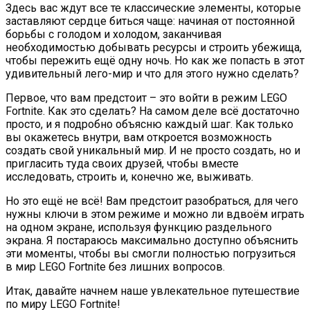
Здесь вас ждут все те классические элементы, которые
заставляют сердце биться чаще: начиная от постоянной
борьбы с голодом и холодом, заканчивая
необходимостью добывать ресурсы и строить убежища,
чтобы пережить ещё одну ночь. Но как же попасть в этот
удивительный лего-мир и что для этого нужно сделать?
Первое, что вам предстоит – это войти в режим LEGO
Fortnite. Как это сделать? На самом деле всё достаточно
просто, и я подробно объясню каждый шаг. Как только
вы окажетесь внутри, вам откроется возможность
создать свой уникальный мир. И не просто создать, но и
пригласить туда своих друзей, чтобы вместе
исследовать, строить и, конечно же, выживать.
Но это ещё не всё! Вам предстоит разобраться, для чего
нужны ключи в этом режиме и можно ли вдвоём играть
на одном экране, используя функцию раздельного
экрана. Я постараюсь максимально доступно объяснить
эти моменты, чтобы вы смогли полностью погрузиться
в мир LEGO Fortnite без лишних вопросов.
Итак, давайте начнем наше увлекательное путешествие
по миру LEGO Fortnite!