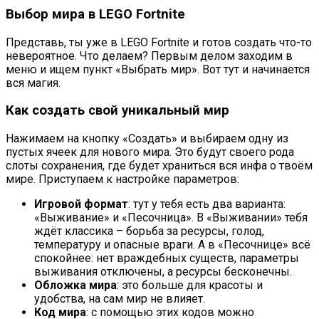
Выбор мира в LEGO Fortnite
Представь, ты уже в LEGO Fortnite и готов создать что-то
невероятное. Что делаем? Первым делом заходим в
меню и ищем пункт «Выбрать мир». Вот тут и начинается
вся магия.
Как создать свой уникальный мир
Нажимаем на кнопку «Создать» и выбираем одну из
пустых ячеек для нового мира. Это будут своего рода
слоты сохранения, где будет храниться вся инфа о твоём
мире. Приступаем к настройке параметров:
Игровой формат
: тут у тебя есть два варианта:
«Выживание» и «Песочница». В «Выживании» тебя
ждёт классика – борьба за ресурсы, голод,
температуру и опасные враги. А в «Песочнице» всё
спокойнее: нет враждебных существ, параметры
выживания отключены, а ресурсы бесконечны.
Обложка мира
: это больше для красоты и
удобства, на сам мир не влияет.
Код мира
: с помощью этих кодов можно