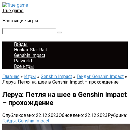
Перейти
к
True game
контенту
Настоящие игры
Поиск:
Гайды
Honkai: Star Rail
Genshin Impact
Palworld
Все игры
Главная
»
Игры
»
Genshin Impact
»
Гайды: Genshin Impact
»
Леруа: Петля на шее в Genshin Impact – прохождение
Леруа: Петля на шее в Genshin Impact
– прохождение
Опубликовано:
22.12.2023
Обновлено:
22.12.2023
Рубрика:
Гайды: Genshin Impact