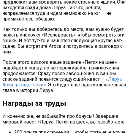
предложит вам проверить некие странные ящики. Они
находятся сзади дома Леруа. Так что, ребята,
направляемся туда и идем немножко на юг — не
промахнетесь, обещаю.
Как только вы доберетесь до места, вам нужно будет
нажать кнопочку «Исследовать», чтобы осмотреть эти
ящики. И вот тут-то и начнется следующая крутая кат-
сцена. Вы встретите Атоса и погрузитесь в разговор с
ним.
После этого диалога ваше задание «Петля на шее»
подойдет к концу, но не переживайте, приключения
продолжаются! Сразу после завершения, в вашем
списке заданий появится следующий квест — «
Леруа:
Ария царицы ночи
». Это будет еще одна увлекательная
глава в истории Леруа.
Награды за труды
И конечно же, не забывайте про бонусы! Завершив
мировой квест «Леруа: Петля на шее», вы заработаете:
200 опыта приключений — чтобы стать еще круче;