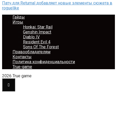
Патч для Returnal добавляет новые элементы сюжета в
roguelike
Гайды
Игры
Honkai: Star Rail
Genshin Impact
Diablo IV
Resident Evil 4
Sons Of The Forest
Правообладателям
Контакты
Политика конфиденциальности
True-game
2026 True game