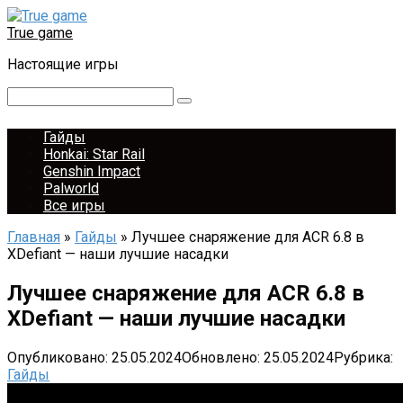
Перейти
к
True game
контенту
Настоящие игры
Поиск:
Гайды
Honkai: Star Rail
Genshin Impact
Palworld
Все игры
Главная
»
Гайды
»
Лучшее снаряжение для ACR 6.8 в
XDefiant — наши лучшие насадки
Лучшее снаряжение для ACR 6.8 в
XDefiant — наши лучшие насадки
Опубликовано:
25.05.2024
Обновлено:
25.05.2024
Рубрика:
Гайды