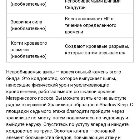
непробиваемыми шипами
(необязательно)
Скадутри
Восстанавливает HP в
Звериная сила
течение определенного
(необязательно)
времени
Когти кровавого
Создают кровавые разрывы,
пламени
которые затем взрываются
(необязательно)
Непробиваемые шипы — краеугольный камень этого
билда. Это колдовство, которое выпускает шипы,
наносящие физический урон и увеличивающие
кровотечение, работая вместе со шкалой арканов
Материнского посоха. Вы можете взять его на выступе
рядом с вершиной Хранилища образцов в Shadow Keep. С
площадки седьмого этажа благодати пройдите через
хранилище по мосту, затем поднимитесь по чудовищу и
выйдите наружу. Спуститесь по уступу вперед и найдете
колдовство на трупе. Золотая клятва — основной
элемент большинства билдов, повышающий атаку и