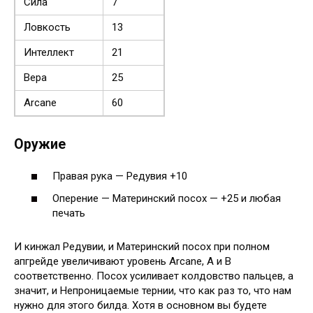
Сила
7
Ловкость
13
Интеллект
21
Вера
25
Arcane
60
Оружие
Правая рука — Редувия +10
Оперение — Материнский посох — +25 и любая
печать
И кинжал Редувии, и Материнский посох при полном
апгрейде увеличивают уровень Arcane, A и B
соответственно. Посох усиливает колдовство пальцев, а
значит, и Непроницаемые тернии, что как раз то, что нам
нужно для этого билда. Хотя в основном вы будете