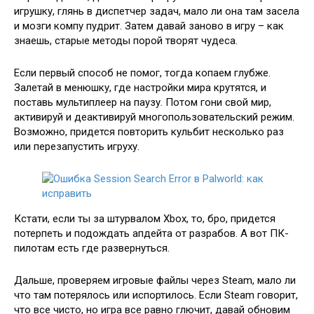
игрушку, глянь в диспетчер задач, мало ли она там засела
и мозги компу пудрит. Затем давай заново в игру – как
знаешь, старые методы порой творят чудеса.
Если первый способ не помог, тогда копаем глубже.
Залетай в менюшку, где настройки мира крутятся, и
поставь мультиплеер на паузу. Потом гони свой мир,
активируй и деактивируй многопользовательский режим.
Возможно, придется повторить кульбит несколько раз
или перезапустить игруху.
Кстати, если ты за штурвалом Xbox, то, бро, придется
потерпеть и подождать апдейта от разрабов. А вот ПК-
пилотам есть где развернуться.
Дальше, проверяем игровые файлы через Steam, мало ли
что там потерялось или испортилось. Если Steam говорит,
что все чисто, но игра все равно глючит, давай обновим