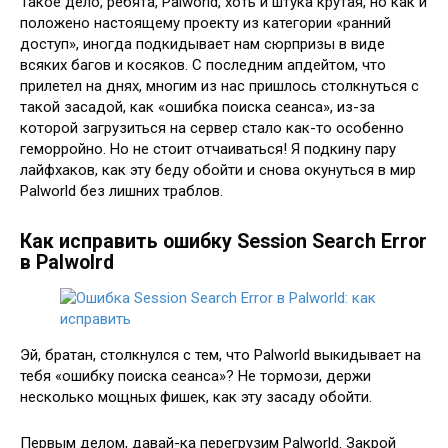
Такое дело, ребята, Palworld, хоть и штука крутая, но как и
положено настоящему проекту из категории «ранний
доступ», иногда подкидывает нам сюрпризы в виде
всяких багов и косяков. С последним апдейтом, что
прилетел на днях, многим из нас пришлось столкнуться с
такой засадой, как «ошибка поиска сеанса», из-за
которой загрузиться на сервер стало как-то особенно
геморройно. Но не стоит отчаиваться! Я подкину пару
лайфхаков, как эту беду обойти и снова окунуться в мир
Palworld без лишних траблов.
Как исправить ошибку Session Search Error
в Palwolrd
Эй, братан, столкнулся с тем, что Palworld выкидывает на
тебя «ошибку поиска сеанса»? Не тормози, держи
несколько мощных фишек, как эту засаду обойти.
Первым делом, давай-ка перегрузим Palworld. Закрой