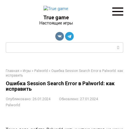
Перейти
к
контенту
True game
Настоящие игры
Поиск:
Главная
»
Игры
»
Palworld
»
Ошибка Session Search Error в Palworld: как
исправить
Ошибка Session Search Error в Palworld: как
исправить
Опубликовано:
26.01.2024
Обновлено:
27.01.2024
Palworld