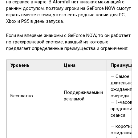
на сервисе в марте. В Atomfall нет никаких махинаций с
ранним доступом, поэтому игроки на GeForce NOW смогут
играть вместе с теми, у кого есть родные копии для PC,
Xbox и PS5 в день запуска.
Если вы впервые знакомы с GeForce NOW, то он работает
по трехуровневой системе, каждый из которых
предлагает определенные преимущества и ограничения:
Уровень
Цена
Преимущес
— Самое
длительное 
ожидания в
Поддерживаемый
Бесплатно
очереди
рекламой
— 1-часовая
продолжите
сеанса
— короткое 
ожидания