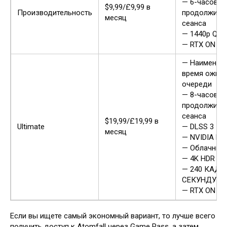
— 6-часовая
$9,99/£9,99 в
Производительность
продолжите
месяц
сеанса
— 1440p QHD
— RTX ON
— Наименьш
время ожида
очереди
— 8-часовая
продолжите
сеанса
$19,99/£19,99 в
Ultimate
— DLSS 3
месяц
— NVIDIA Ref
— Облачный
— 4K HDR
— 240 КАДР
СЕКУНДУ
— RTX ON
Если вы ищете самый экономный вариант, то лучше всего
получить доступ к Atomfall через Game Pass, а затем