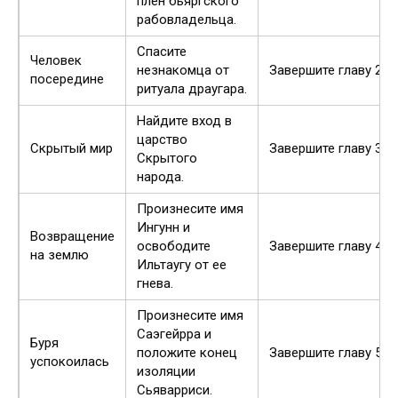
плен бьяргского
рабовладельца.
Спасите
Человек
незнакомца от
Завершите главу 2
посередине
ритуала драугара.
Найдите вход в
царство
Скрытый мир
Завершите главу 3
Скрытого
народа.
Произнесите имя
Ингунн и
Возвращение
освободите
Завершите главу 4
на землю
Ильтаугу от ее
гнева.
Произнесите имя
Саэгейрра и
Буря
положите конец
Завершите главу 5
успокоилась
изоляции
Сьяварриси.