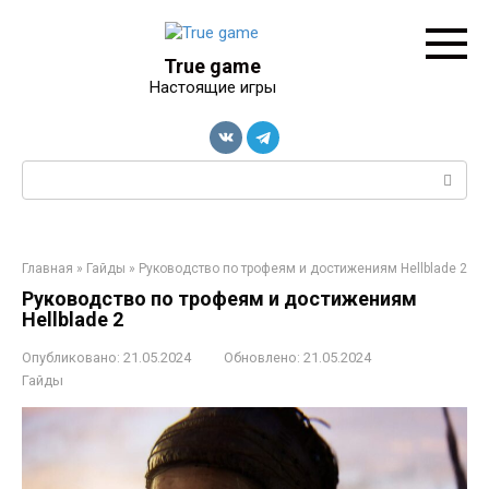
Перейти
к
контенту
True game
Настоящие игры
Поиск:
Главная
»
Гайды
»
Руководство по трофеям и достижениям Hellblade 2
Руководство по трофеям и достижениям
Hellblade 2
Опубликовано:
21.05.2024
Обновлено:
21.05.2024
Гайды