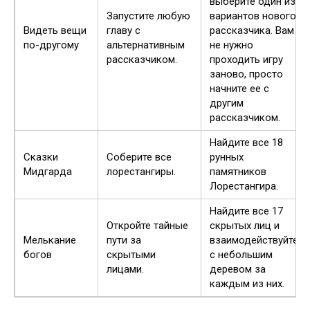
выберите один из
Запустите любую
вариантов нового
Видеть вещи
главу с
рассказчика. Вам
по-другому
альтернативным
не нужно
рассказчиком.
проходить игру
заново, просто
начните ее с
другим
рассказчиком.
Найдите все 18
Сказки
Соберите все
рунных
Мидгарда
лорестангиры.
памятников
Лорестангира.
Найдите все 17
Откройте тайные
скрытых лиц и
Мелькание
пути за
взаимодействуйте
богов
скрытыми
с небольшим
лицами.
деревом за
каждым из них.