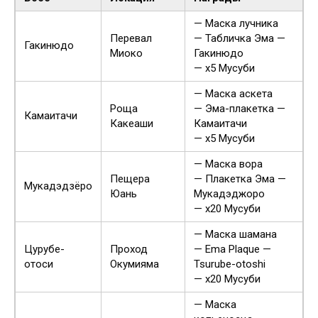
— Маска лучника
Перевал
— Табличка Эма —
Гакинюдо
Миоко
Гакинюдо
— x5 Мусуби
— Маска аскета
Роща
— Эма-плакетка —
Камаитачи
Какеаши
Камаитачи
— x5 Мусуби
— Маска вора
Пещера
— Плакетка Эма —
Мукадэдзёро
Юань
Мукадэджоро
— x20 Мусуби
— Маска шамана
Цурубе-
Проход
— Ema Plaque —
отоси
Окумияма
Tsurube-otoshi
— x20 Мусуби
— Маска