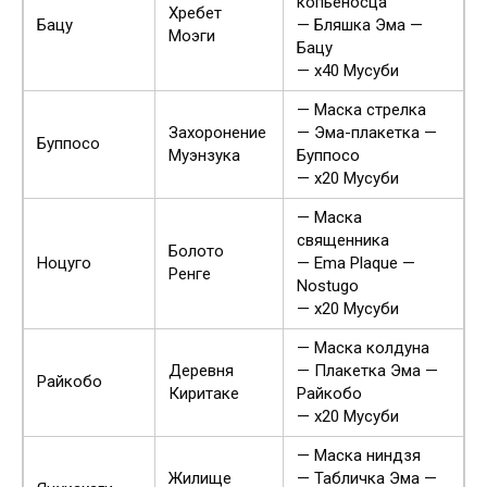
копьеносца
Хребет
Бацу
— Бляшка Эма —
Моэги
Бацу
— x40 Мусуби
— Маска стрелка
Захоронение
— Эма-плакетка —
Буппосо
Муэнзука
Буппосо
— x20 Мусуби
— Маска
священника
Болото
Ноцуго
— Ema Plaque —
Ренге
Nostugo
— x20 Мусуби
— Маска колдуна
Деревня
— Плакетка Эма —
Райкобо
Киритаке
Райкобо
— x20 Мусуби
— Маска ниндзя
Жилище
— Табличка Эма —