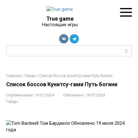
Перейти
к
контенту
True game
Настоящие игры
Поиск:
Главная
»
Гайды
»
Список боссов Кунитсу-гами Путь богини
Список боссов Кунитсу-гами Путь богини
Опубликовано:
19.07.2024
Обновлено:
19.07.2024
Гайды
Том Бардвелл
Обновлено 19 июля 2024
года