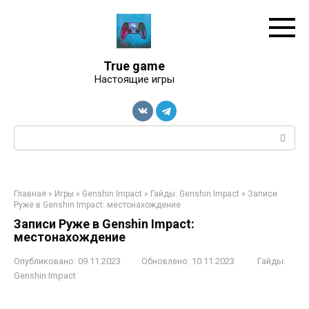
Перейти
к
контенту
True game
Настоящие игры
Поиск:
Главная
»
Игры
»
Genshin Impact
»
Гайды: Genshin Impact
»
Записи
Руже в Genshin Impact: местонахождение
Записи Руже в Genshin Impact:
местонахождение
Опубликовано:
09.11.2023
Обновлено:
10.11.2023
Гайды:
Genshin Impact