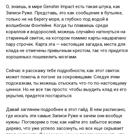
О, знаешь, в мире Genshin Impact есть такая штука, как
Записи Руже. Представь, это как сообщение в бутылке,
только не на берегу моря, а глубоко под водой в
волшебном Фонтейне. Когда ты плаваешь среди
кораллов и водорослей, можешь случайно наткнуться на
старинный свиток, на котором помимо карты нацарапано
пару строчек. Карта эта — настоящая загадка, места для
клада не отмечены привычным крестом, так что придется
хорошенько пошевелить мозгами.
Сейчас я расскажу тебе подробности, как этот свиток
может помочь в погоне за сокровищами. Следуя этим
подсказкам, ты можешь отыскать что-то по-настоящему
ценное. Но не все так просто: чтобы выудить клад из его
укрытия, придется постараться.
Давай заглянем подробнее в этот гайд. В нем расписано,
где искать эти самые Записи Руже и зачем они вообще
нужны. Поговорим о том, как найти это забытое всеми
дерево, что уже успело засохнуть, но все еще скрывает