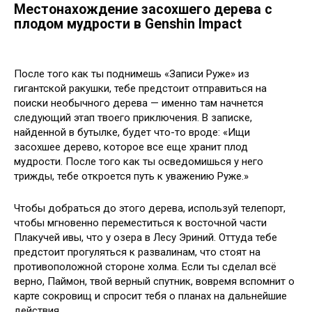
Местонахождение засохшего дерева с
плодом мудрости в Genshin Impact
После того как ты поднимешь «Записи Руже» из
гигантской ракушки, тебе предстоит отправиться на
поиски необычного дерева — именно там начнется
следующий этап твоего приключения. В записке,
найденной в бутылке, будет что-то вроде: «Ищи
засохшее дерево, которое все еще хранит плод
мудрости. После того как ты осведомишься у него
трижды, тебе откроется путь к уважению Руже.»
Чтобы добраться до этого дерева, используй телепорт,
чтобы мгновенно переместиться к восточной части
Плакучей ивы, что у озера в Лесу Эриний. Оттуда тебе
предстоит прогуляться к развалинам, что стоят на
противоположной стороне холма. Если ты сделал всё
верно, Паймон, твой верный спутник, вовремя вспомнит о
карте сокровищ и спросит тебя о планах на дальнейшие
действия.