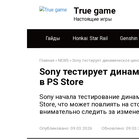
Перейти
True game
к
контенту
Настоящие игры
Гайды
Honkai: Star Rail
Genshin
Главная
»
NEWS
»
Sony тестирует динамическое цено
Sony тестирует дина
в PS Store
Sony начала тестирование дина
Store, что может повлиять на с
внимательно следить за измене
Опубликовано:
09.03.2026
Обновлено:
09.03.