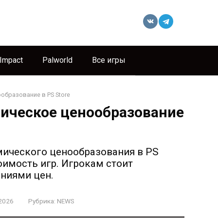
 Impact
Palworld
Все игры
образование в PS Store
мическое ценообразование
мического ценообразования в PS
тоимость игр. Игрокам стоит
ниями цен.
2026
Рубрика:
NEWS