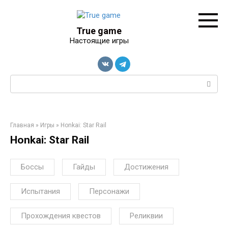
Перейти
к
контенту
True game
Настоящие игры
Поиск:
Главная
»
Игры
»
Honkai: Star Rail
Honkai: Star Rail
Боссы
Гайды
Достижения
Испытания
Персонажи
Прохождения квестов
Реликвии