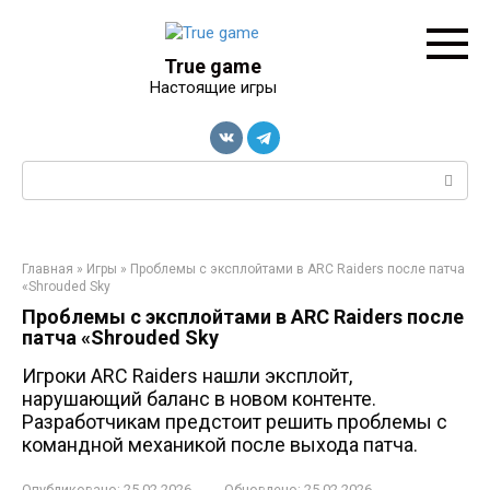
Перейти
к
контенту
True game
Настоящие игры
Поиск:
Главная
»
Игры
»
Проблемы с эксплойтами в ARC Raiders после патча
«Shrouded Sky
Проблемы с эксплойтами в ARC Raiders после
патча «Shrouded Sky
Игроки ARC Raiders нашли эксплойт,
нарушающий баланс в новом контенте.
Разработчикам предстоит решить проблемы с
командной механикой после выхода патча.
Опубликовано:
25.02.2026
Обновлено:
25.02.2026