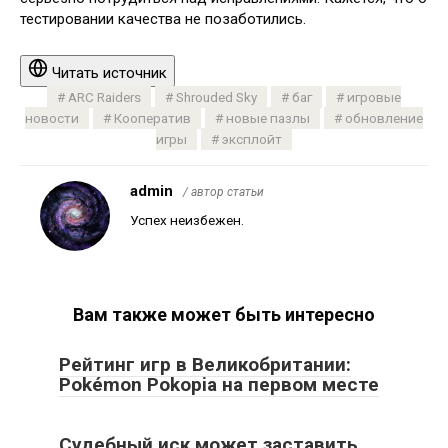
тестировании качества не позаботились.
Читать источник
ARC Raiders
Shrouded Sky
баг
игровые
новости
Кооператив
новые пазлы
обновление
игры
эксплойт
admin
/ автор статьи
Успех неизбежен.
Вам также может быть интересно
Рейтинг игр в Великобритании:
Pokémon Pokopia на первом месте
Судебный иск может заставить