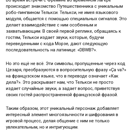
Во время встречи с Фремине во временном лагере
происходит знакомство Путешественника с уникальным
робо-пингвином Телькси. Телькси, не имея языкового
модуля, общается с помощью специальных сигналов. Это
делает взаимодействие с ним особенным и
захватывающим. В своей первой реплике, обращаясь к
гостям, Телькси издает звуки, которые, будучи
переведенными с кода Морзе, дают следующую
последовательность на латинице: «DBWB?».
Но это ещё не всё. Эти символы, пропущенные через код
Цезаря, преобразуются в вопросительную фразу «Ça va?»
на французском языке, что в переводе означает «Как
дела?». Это раскрывает нам, что Телькси не просто
издает случайные звуки, а задает вопрос, приветствуя
своих гостей распространенной французской фразой.
Таким образом, этот уникальный персонаж добавляет
интересный элемент многоязычности и шифрования в
игровой процесс, делая общение с ним не только
увлекательным, но и интригующим.