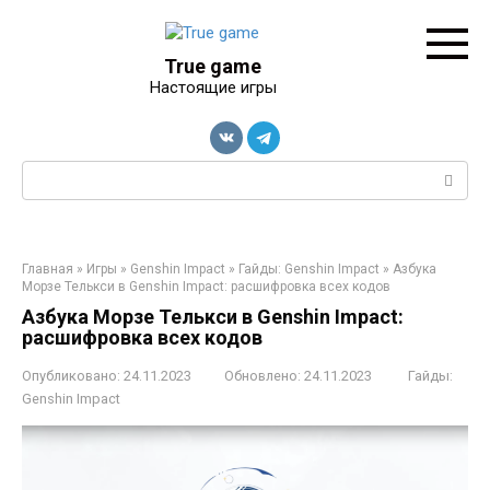
Перейти
к
контенту
True game
Настоящие игры
Поиск:
Главная
»
Игры
»
Genshin Impact
»
Гайды: Genshin Impact
»
Азбука
Морзе Телькси в Genshin Impact: расшифровка всех кодов
Азбука Морзе Телькси в Genshin Impact:
расшифровка всех кодов
Опубликовано:
24.11.2023
Обновлено:
24.11.2023
Гайды:
Genshin Impact