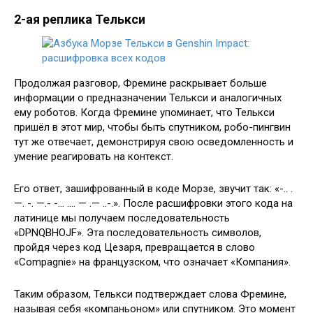
2-ая реплика Телькси
Продолжая разговор, Фремине раскрывает больше
информации о предназначении Телькси и аналогичных
ему роботов. Когда Фремине упоминает, что Телькси
пришёл в этот мир, чтобы быть спутником, робо-пингвин
тут же отвечает, демонстрируя свою осведомленность и
умение реагировать на контекст.
Его ответ, зашифрованный в коде Морзе, звучит так: «-.. .
—. -. —.- -… …. — .— ..-.». После расшифровки этого кода на
латинице мы получаем последовательность
«DPNQBHOJF». Эта последовательность символов,
пройдя через код Цезаря, превращается в слово
«Compagnie» на французском, что означает «Компания».
Таким образом, Телькси подтверждает слова Фремине,
называя себя «компаньоном» или спутником. Это момент