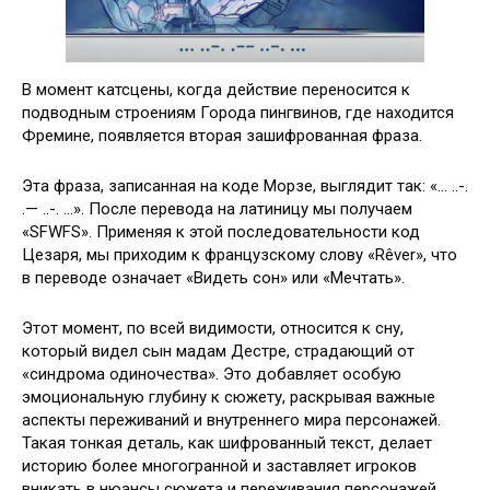
В момент катсцены, когда действие переносится к
подводным строениям Города пингвинов, где находится
Фремине, появляется вторая зашифрованная фраза.
Эта фраза, записанная на коде Морзе, выглядит так: «… ..-.
.— ..-. …». После перевода на латиницу мы получаем
«SFWFS». Применяя к этой последовательности код
Цезаря, мы приходим к французскому слову «Rêver», что
в переводе означает «Видеть сон» или «Мечтать».
Этот момент, по всей видимости, относится к сну,
который видел сын мадам Дестре, страдающий от
«синдрома одиночества». Это добавляет особую
эмоциональную глубину к сюжету, раскрывая важные
аспекты переживаний и внутреннего мира персонажей.
Такая тонкая деталь, как шифрованный текст, делает
историю более многогранной и заставляет игроков
вникать в нюансы сюжета и переживания персонажей.