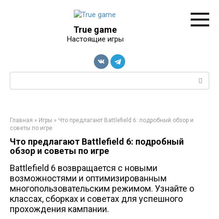
Перейти
к
контенту
True game
Настоящие игры
Поиск:
Главная
»
Игры
»
Что предлагают Battlefield 6: подробный обзор и
советы по игре
Что предлагают Battlefield 6: подробный
обзор и советы по игре
Battlefield 6 возвращается с новыми
возможностями и оптимизированным
многопользовательским режимом. Узнайте о
классах, сборках и советах для успешного
прохождения кампании.