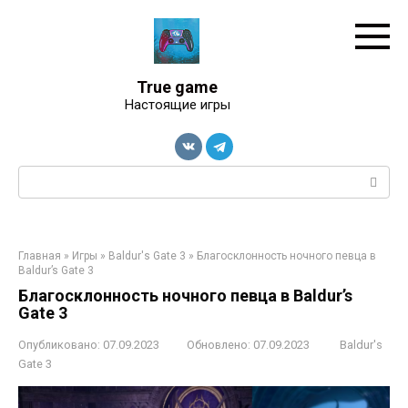
Перейти
к
контенту
True game
Настоящие игры
Поиск:
Главная
»
Игры
»
Baldur's Gate 3
»
Благосклонность ночного певца в
Baldur’s Gate 3
Благосклонность ночного певца в Baldur’s
Gate 3
Опубликовано:
07.09.2023
Обновлено:
07.09.2023
Baldur's
Gate 3