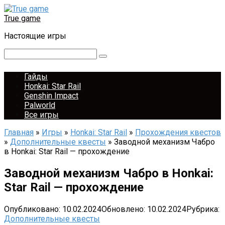
Перейти
к
True game
контенту
Настоящие игры
Поиск:
Гайды
Honkai: Star Rail
Genshin Impact
Palworld
Все игры
Главная
»
Игры
»
Honkai: Star Rail
»
Прохождения квестов
»
Дополнительные квесты
»
Заводной механизм Чабро
в Honkai: Star Rail — прохождение
Заводной механизм Чабро в Honkai:
Star Rail — прохождение
Опубликовано:
10.02.2024
Обновлено:
10.02.2024
Рубрика:
Дополнительные квесты