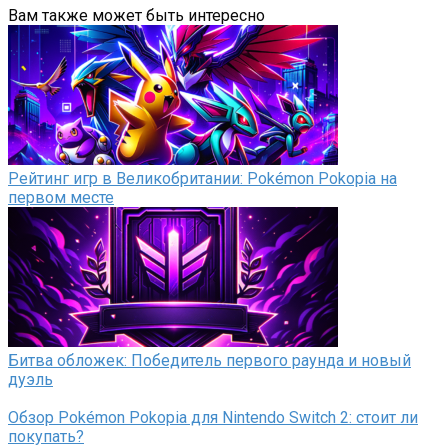
Вам также может быть интересно
Рейтинг игр в Великобритании: Pokémon Pokopia на
первом месте
Битва обложек: Победитель первого раунда и новый
дуэль
Обзор Pokémon Pokopia для Nintendo Switch 2: стоит ли
покупать?