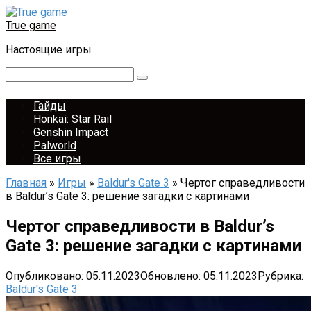
Перейти
к
True game
контенту
Настоящие игры
Поиск:
Гайды
Honkai: Star Rail
Genshin Impact
Palworld
Все игры
Главная
»
Игры
»
Baldur's Gate 3
»
Чертог справедливости
в Baldur’s Gate 3: решение загадки с картинами
Чертог справедливости в Baldur’s
Gate 3: решение загадки с картинами
Опубликовано:
05.11.2023
Обновлено:
05.11.2023
Рубрика:
Baldur's Gate 3