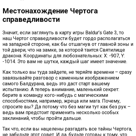
Местонахождение Чертога
справедливости
Значит, если заглянуть в карту игры Baldur’s Gate 3, то
наш Чертог справедливости будет гордо располагаться
на западной стороне, как бы отшагнув от главной зоны и
той двери, что на замке, за которой таится Святилище
дракона. Координаты для любознательных: Х: -907, Y:
-1014. Это вам не шутки, каждый шаг имеет значение.
Как только вы туда зайдете, не теряйте времени – сразу
завязывайте разговор с каменным изображением
самого Балдурана, ведь это даст старт вашему
испытанию. А теперь внимание, маленький секрет:
берите в команду кого-нибудь с магическими
способностями, например, жреца или мага. Почему,
спросите вы? Да потому что без магии тут как без рук –
ведь вам предстоит применить несколько особых
заклинаний, чтобы пройти дальше.
Так что, если вы нацелены разгадать все тайны Чертога,
не забудьте этот совет. И да, будьте готовы к тому, что