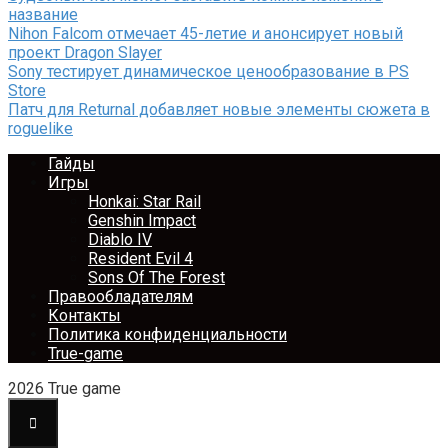
название
Nihon Falcom отмечает 45-летие и анонсирует новый
проект Dragon Slayer
Sony тестирует динамическое ценообразование в PS
Store
Патч для Returnal добавляет новые элементы сюжета в
roguelike
Гайды
Игры
Honkai: Star Rail
Genshin Impact
Diablo IV
Resident Evil 4
Sons Of The Forest
Правообладателям
Контакты
Политика конфиденциальности
True-game
2026 True game