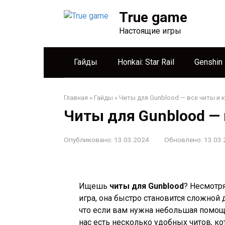
Перейти
True game
к
контенту
Настоящие игры
Гайды
Honkai: Star Rail
Genshin
Главная
»
Гайды
»
Читы для Gunblood — все читы и к
Читы для Gunblood — 
Опубликовано:
13.03.2024
Обновлено:
13.03.
Ищешь
читы для Gunblood
? Несмотря
игра, она быстро становится сложной д
что если вам нужна небольшая помощь
нас есть несколько удобных читов, ко