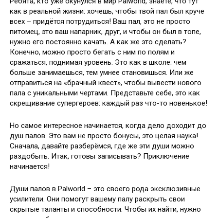
Ребята, кто уже окунулся в мир Palworld, знаете, что тут
как в реальной жизни: хочешь, чтобы твой пал был круче
всех – придётся потрудиться! Ваш пал, это не просто
питомец, это ваш напарник, друг, и чтобы он был в топе,
нужно его постоянно качать. А как же это сделать?
Конечно, можно просто бегать с ним по полям и
сражаться, поднимая уровень. Это как в школе: чем
больше занимаешься, тем умнее становишься. Или же
отправиться на «брачный квест», чтобы вывести нового
пала с уникальными чертами. Представьте себе, это как
скрещивание супергероев: каждый раз что-то новенькое!
Но самое интересное начинается, когда дело доходит до
душ палов. Это вам не просто бонусы, это целая наука!
Сначала, давайте разберёмся, где же эти души можно
раздобыть. Итак, готовы записывать? Приключение
начинается!
Души палов в Palworld – это своего рода эксклюзивные
усилители. Они помогут вашему палу раскрыть свои
скрытые таланты и способности. Чтобы их найти, нужно