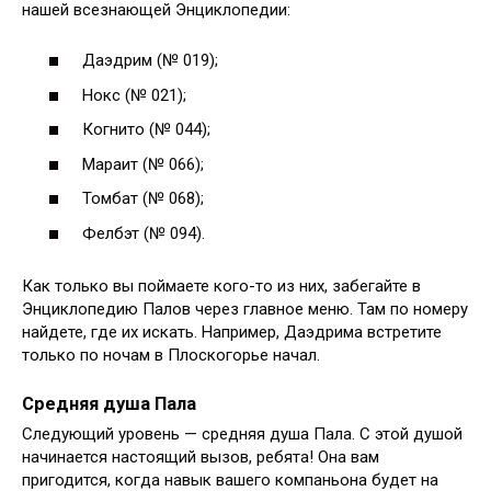
нашей всезнающей Энциклопедии:
Даэдрим (№ 019);
Нокс (№ 021);
Когнито (№ 044);
Мараит (№ 066);
Томбат (№ 068);
Фелбэт (№ 094).
Как только вы поймаете кого-то из них, забегайте в
Энциклопедию Палов через главное меню. Там по номеру
найдете, где их искать. Например, Даэдрима встретите
только по ночам в Плоскогорье начал.
Средняя душа Пала
Следующий уровень — средняя душа Пала. С этой душой
начинается настоящий вызов, ребята! Она вам
пригодится, когда навык вашего компаньона будет на