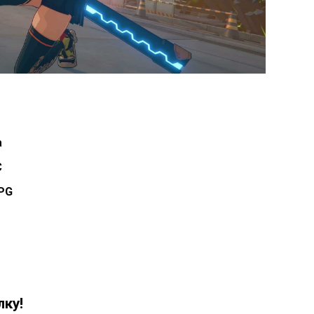
а
C
RPG
ку!