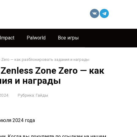
 Impact
Palworld
Все игры
 Zero — как разблокировать задания и награды
enless Zone Zero — как
ния и награды
2024
Рубрика:
Гайды
июля 2024 года
ми. Когда вы покупаете по ссылкам на нашем