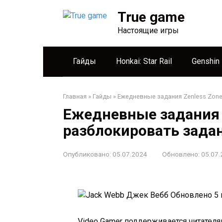
Перейти
True game
к
контенту
Настоящие игры
Гайды
Honkai: Star Rail
Genshin
Главная
»
Гайды
»
Ежедневные задания Zenless Zone
Ежедневные задания Z
разблокировать зада
Опубликовано:
05.07.2024
Обновлено:
05.07.
Джек Вебб
Обновлено 5 
Video Gamer поддерживается читателя