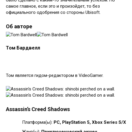
было сделано с каким-то значительным успехом. Но
самое главное, если это и произойдет, то без
официального одобрения со стороны Ubisoft.
Об авторе
Том Бардвелл
Том является гидом-редактором в VideoGamer.
Assassin’s Creed Shadows
Платформа(ы):
PC, PlayStation 5, Xbox Series S/X
Жанр(ы):
Приключенческий экшен