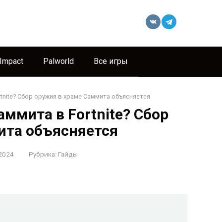
 Impact
Palworld
Все игры
tnite? Сбор оружия в храме Саммита объясняется
аммита в Fortnite? Сбор
ита объясняется
2024
Рубрика:
Гайды