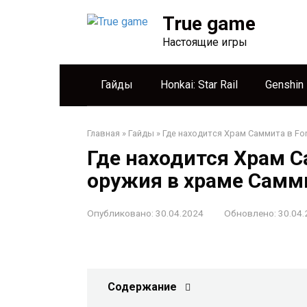
Перейти
True game
к
контенту
Настоящие игры
Гайды
Honkai: Star Rail
Genshin
Главная
»
Гайды
»
Где находится Храм Саммита в For
Где находится Храм С
оружия в храме Самм
Опубликовано:
30.04.2024
Обновлено:
30.04.
Содержание