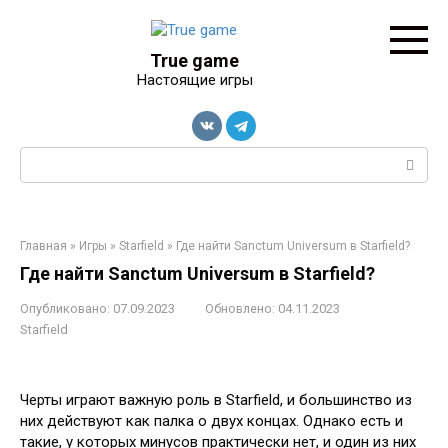
Перейти
к
контенту
True game
Настоящие игры
Поиск:
Главная
»
Игры
»
Starfield
»
Где найти Sanctum Universum в Starfield?
Где найти Sanctum Universum в Starfield?
Опубликовано:
07.09.2023
Обновлено:
04.11.2023
Starfield
Черты играют важную роль в Starfield, и большинство из
них действуют как палка о двух концах. Однако есть и
такие, у которых минусов практически нет, и один из них