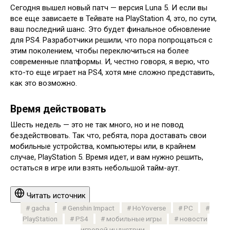
Сегодня вышел новый патч — версия Luna 5. И если вы
все еще зависаете в Тейвате на PlayStation 4, это, по сути,
ваш последний шанс. Это будет финальное обновление
для PS4. Разработчики решили, что пора попрощаться с
этим поколением, чтобы переключиться на более
современные платформы. И, честно говоря, я верю, что
кто-то еще играет на PS4, хотя мне сложно представить,
как это возможно.
Время действовать
Шесть недель — это не так много, но и не повод
бездействовать. Так что, ребята, пора доставать свои
мобильные устройства, компьютеры или, в крайнем
случае, PlayStation 5. Время идет, и вам нужно решить,
остаться в игре или взять небольшой тайм-аут.
Читать источник
gacha
Genshin Impact
HoYoverse
PC
PlayStation
PS4
мобильные игры
новости
игровой индустрии