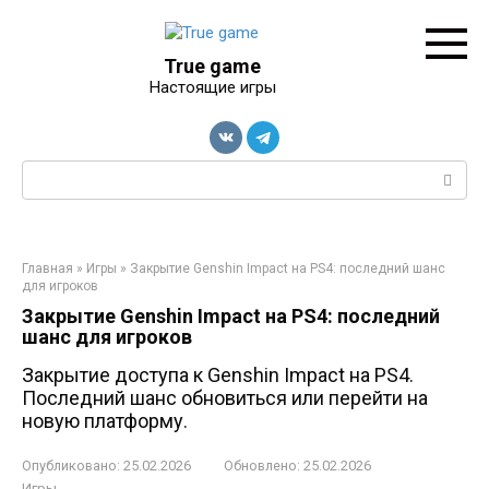
Перейти
к
контенту
True game
Настоящие игры
Поиск:
Главная
»
Игры
»
Закрытие Genshin Impact на PS4: последний шанс
для игроков
Закрытие Genshin Impact на PS4: последний
шанс для игроков
Закрытие доступа к Genshin Impact на PS4.
Последний шанс обновиться или перейти на
новую платформу.
Опубликовано:
25.02.2026
Обновлено:
25.02.2026
Игры