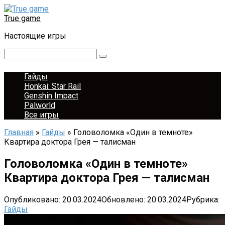
Перейти
к
True game
контенту
Настоящие игры
Поиск:
Гайды
Honkai: Star Rail
Genshin Impact
Palworld
Все игры
Главная
»
Гайды
»
Головоломка «Один в темноте»
Квартира доктора Грея — талисман
Головоломка «Один в темноте»
Квартира доктора Грея — талисман
Опубликовано:
20.03.2024
Обновлено:
20.03.2024
Рубрика:
Гайды