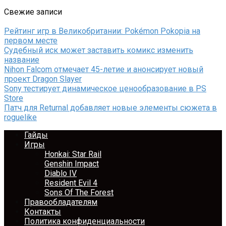
Свежие записи
Рейтинг игр в Великобритании: Pokémon Pokopia на
первом месте
Судебный иск может заставить комикс изменить
название
Nihon Falcom отмечает 45-летие и анонсирует новый
проект Dragon Slayer
Sony тестирует динамическое ценообразование в PS
Store
Патч для Returnal добавляет новые элементы сюжета в
roguelike
Гайды
Игры
Honkai: Star Rail
Genshin Impact
Diablo IV
Resident Evil 4
Sons Of The Forest
Правообладателям
Контакты
Политика конфиденциальности