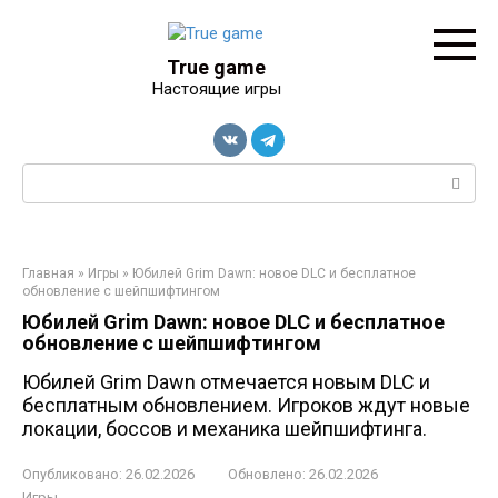
Перейти
к
контенту
True game
Настоящие игры
Поиск:
Главная
»
Игры
»
Юбилей Grim Dawn: новое DLC и бесплатное
обновление с шейпшифтингом
Юбилей Grim Dawn: новое DLC и бесплатное
обновление с шейпшифтингом
Юбилей Grim Dawn отмечается новым DLC и
бесплатным обновлением. Игроков ждут новые
локации, боссов и механика шейпшифтинга.
Опубликовано:
26.02.2026
Обновлено:
26.02.2026
Игры