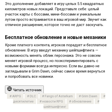
Это дополнение добавляет в игру целых 5.5 квадратных
километров новых локаций. Представьте себе: целый
участок карты с боссами, мини-боссами и уникальным
лутом просто встраивается в ваш игровой мир. Звучит как
отличное расширение, которое точно не даст заскучать.
Бесплатное обновление и новые механики
Кроме платного контента, игроков порадует и бесплатное
обновление. В игру введут механику шейпшифтинга —
возможность менять облик персонажа. Это не совсем
меняет игровой процесс, но поэкспериментировать с
новыми формами всегда интересно. Если вы давно не
заглядывали в Grim Dawn, сейчас самое время вернуться
и попробовать все новинки.
Читать источник
ARPG
DLC
Fangs of Asterkarn
Grim Dawn
десятилетие
новости RPG
обновление
шейпшифтинг