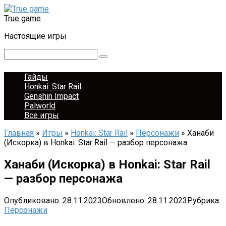
Перейти
к
True game
контенту
Настоящие игры
Поиск:
Гайды
Honkai: Star Rail
Genshin Impact
Palworld
Все игры
Главная
»
Игры
»
Honkai: Star Rail
»
Персонажи
»
Ханаби
(Искорка) в Honkai: Star Rail — разбор персонажа
Ханаби (Искорка) в Honkai: Star Rail
— разбор персонажа
Опубликовано:
28.11.2023
Обновлено:
28.11.2023
Рубрика:
Персонажи