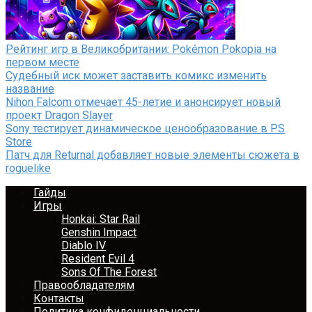
Рейтинг игр в Великобритании: Pokémon Pokopia на
первом месте
Судебный иск может заставить комикс изменить
название
Nihon Falcom отмечает 45-летие и анонсирует новый
проект Dragon Slayer
Sony тестирует динамическое ценообразование в PS
Store
Патч для Returnal добавляет новые элементы сюжета в
roguelike
Гайды
Игры
Honkai: Star Rail
Genshin Impact
Diablo IV
Resident Evil 4
Sons Of The Forest
Правообладателям
Контакты
Политика конфиденциальности