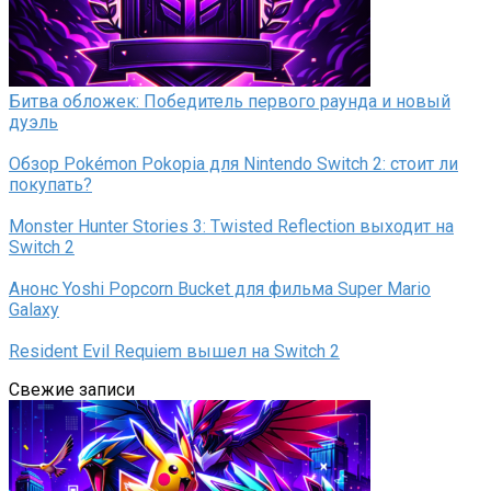
Битва обложек: Победитель первого раунда и новый
дуэль
Обзор Pokémon Pokopia для Nintendo Switch 2: стоит ли
покупать?
Monster Hunter Stories 3: Twisted Reflection выходит на
Switch 2
Анонс Yoshi Popcorn Bucket для фильма Super Mario
Galaxy
Resident Evil Requiem вышел на Switch 2
Свежие записи