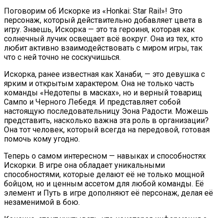
Поговорим об Искорке из «Honkai: Star Rail»! Это
персонаж, который действительно добавляет цвета в
игру. Знаешь, Искорка — это та героиня, которая как
солнечный лучик освещает всё вокруг. Она из тех, кто
любит активно взаимодействовать с миром игры, так
что с ней точно не соскучишься.
Искорка, ранее известная как Ханаби, — это девушка с
ярким и открытым характером. Она не только часть
команды «Недотепы в масках», но и верный товарищ
Сампо и Черного Лебедя. И представляет собой
настоящую последовательницу Эона Радости. Можешь
представить, насколько важна эта роль в организации?
Она тот человек, который всегда на передовой, готовая
помочь кому угодно.
Теперь о самом интересном — навыках и способностях
Искорки. В игре она обладает уникальными
способностями, которые делают её не только мощной
бойцом, но и ценным ассетом для любой команды. Её
элемент и Путь в игре дополняют её персонаж, делая её
незаменимой в бою.