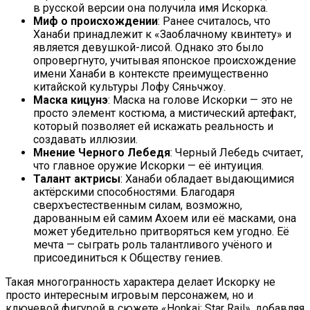
в русской версии она получила имя Искорка.
Миф о происхождении
: Ранее считалось, что
Ханаби принадлежит к «Заоблачному квинтету» и
является девушкой-лисой. Однако это было
опровергнуто, учитывая японское происхождение
имени Ханаби в контексте преимущественно
китайской культуры Лофу Сяньчжоу.
Маска кицунэ
: Маска на голове Искорки — это не
просто элемент костюма, а мистический артефакт,
который позволяет ей искажать реальность и
создавать иллюзии.
Мнение Черного Лебедя
: Черный Лебедь считает,
что главное оружие Искорки — её интуиция.
Талант актрисы
: Ханаби обладает выдающимися
актёрскими способностями. Благодаря
сверхъестественным силам, возможно,
дарованным ей самим Ахоем или её масками, она
может убедительно притворяться кем угодно. Её
мечта — сыграть роль талантливого учёного и
присоединиться к Обществу гениев.
Такая многогранность характера делает Искорку не
просто интересным игровым персонажем, но и
ключевой фигурой в сюжете «Honkai: Star Rail», добавляя