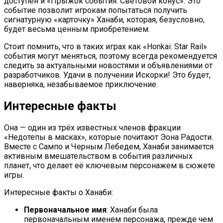
доступен и «Прыжок события: Световой конус». Это
событие позволит игрокам попытаться получить
сигнатурную «карточку» Ханаби, которая, безусловно,
будет весьма ценным приобретением.
Стоит помнить, что в таких играх как «Honkai: Star Rail»
события могут меняться, поэтому всегда рекомендуется
следить за актуальными новостями и объявлениями от
разработчиков. Удачи в получении Искорки! Это будет,
наверняка, незабываемое приключение.
Интересные факты
Она — один из трёх известных членов фракции
«Недотепы в масках», которые почитают Эона Радости.
Вместе с Сампо и Черным Лебедем, Ханаби занимается
активным вмешательством в события различных
планет, что делает её ключевым персонажем в сюжете
игры.
Интересные факты о Ханаби:
Первоначальное имя
: Ханаби была
первоначальным именем персонажа, прежде чем