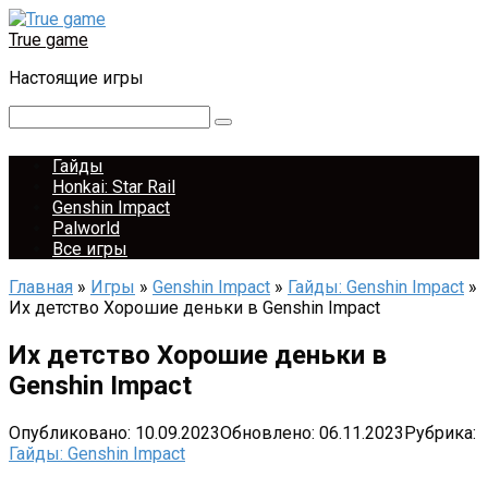
Перейти
к
True game
контенту
Настоящие игры
Поиск:
Гайды
Honkai: Star Rail
Genshin Impact
Palworld
Все игры
Главная
»
Игры
»
Genshin Impact
»
Гайды: Genshin Impact
»
Их детство Хорошие деньки в Genshin Impact
Их детство Хорошие деньки в
Genshin Impact
Опубликовано:
10.09.2023
Обновлено:
06.11.2023
Рубрика:
Гайды: Genshin Impact