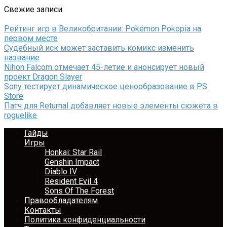
Свежие записи
Рейтинг игр в Великобритании: Pokémon Pokopia на
первом месте
Судебный иск может заставить комикс изменить
название
Nihon Falcom отмечает 45-летие и анонсирует новый
проект Dragon Slayer
Sony тестирует динамическое ценообразование в PS
Store
Патч для Returnal добавляет новые элементы сюжета в
roguelike
Гайды
Игры
Honkai: Star Rail
Genshin Impact
Diablo IV
Resident Evil 4
Sons Of The Forest
Правообладателям
Контакты
Политика конфиденциальности