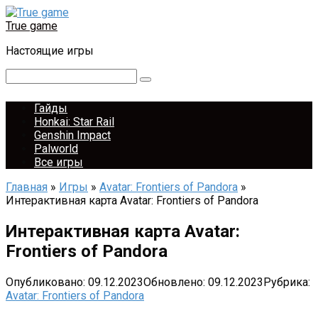
Перейти
к
True game
контенту
Настоящие игры
Поиск:
Гайды
Honkai: Star Rail
Genshin Impact
Palworld
Все игры
Главная
»
Игры
»
Avatar: Frontiers of Pandora
»
Интерактивная карта Avatar: Frontiers of Pandora
Интерактивная карта Avatar:
Frontiers of Pandora
Опубликовано:
09.12.2023
Обновлено:
09.12.2023
Рубрика:
Avatar: Frontiers of Pandora