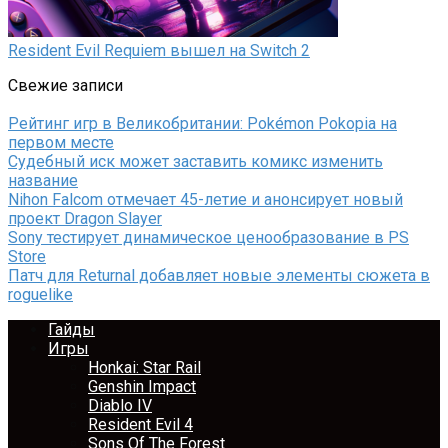
Resident Evil Requiem вышел на Switch 2
Свежие записи
Рейтинг игр в Великобритании: Pokémon Pokopia на
первом месте
Судебный иск может заставить комикс изменить
название
Nihon Falcom отмечает 45-летие и анонсирует новый
проект Dragon Slayer
Sony тестирует динамическое ценообразование в PS
Store
Патч для Returnal добавляет новые элементы сюжета в
roguelike
Гайды
Игры
Honkai: Star Rail
Genshin Impact
Diablo IV
Resident Evil 4
Sons Of The Forest