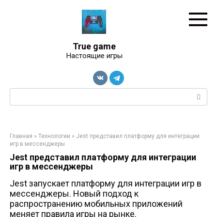
Перейти
к
контенту
True game
Настоящие игры
Поиск:
Главная
»
Технологии
»
Jest представил платформу для интеграции
игр в мессенджеры
Jest представил платформу для интеграции
игр в мессенджеры
Jest запускает платформу для интеграции игр в
мессенджеры. Новый подход к
распространению мобильных приложений
меняет правила игры на рынке.