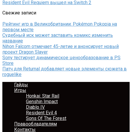
Resident Evil Requiem вышел на Switch 2
Свежие записи
Рейтинг игр в Великобритании: Pokémon Pokopia на
первом месте
Судебный иск может заставить комикс изменить
название
Nihon Falcom отмечает 45-летие и анонсирует новый
проект Dragon Slayer
Sony тестирует динамическое ценообразование в PS
Store
Патч для Returnal добавляет новые элементы сюжета в
roguelike
Гайды
Игры
Honkai: Star Rail
Genshin Impact
Diablo IV
Resident Evil 4
Sons Of The Forest
Правообладателям
Контакты