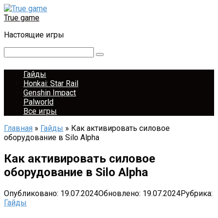
Перейти
к
True game
контенту
Настоящие игры
Поиск:
Гайды
Honkai: Star Rail
Genshin Impact
Palworld
Все игры
Главная
»
Гайды
»
Как активировать силовое
оборудование в Silo Alpha
Как активировать силовое
оборудование в Silo Alpha
Опубликовано:
19.07.2024
Обновлено:
19.07.2024
Рубрика:
Гайды