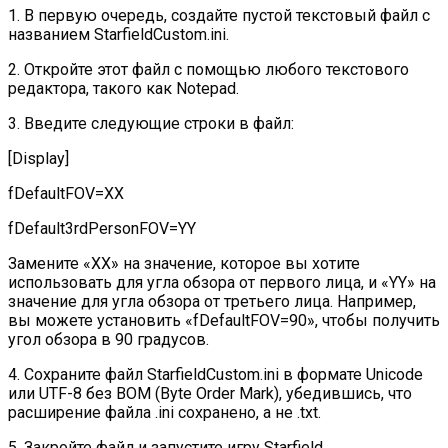
1. В первую очередь, создайте пустой текстовый файл с
названием StarfieldCustom.ini.
2. Откройте этот файл с помощью любого текстового
редактора, такого как Notepad.
3. Введите следующие строки в файл:
[Display]
fDefaultFOV=XX
fDefault3rdPersonFOV=YY
Замените «XX» на значение, которое вы хотите
использовать для угла обзора от первого лица, и «YY» на
значение для угла обзора от третьего лица. Например,
вы можете установить «fDefaultFOV=90», чтобы получить
угол обзора в 90 градусов.
4. Сохраните файл StarfieldCustom.ini в формате Unicode
или UTF-8 без BOM (Byte Order Mark), убедившись, что
расширение файла .ini сохранено, а не .txt.
5. Закройте файл и запустите игру Starfield.