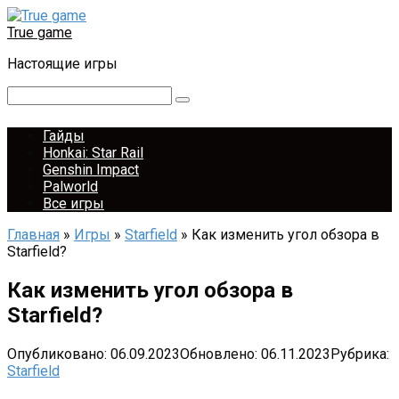
Перейти
к
True game
контенту
Настоящие игры
Поиск:
Гайды
Honkai: Star Rail
Genshin Impact
Palworld
Все игры
Главная
»
Игры
»
Starfield
»
Как изменить угол обзора в
Starfield?
Как изменить угол обзора в
Starfield?
Опубликовано:
06.09.2023
Обновлено:
06.11.2023
Рубрика:
Starfield