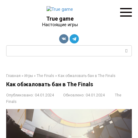
Перейти
к
контенту
True game
Настоящие игры
Поиск:
Главная
»
Игры
»
The Finals
»
Как обжаловать бан в The Finals
Как обжаловать бан в The Finals
Опубликовано:
04.01.2024
Обновлено:
04.01.2024
The
Finals