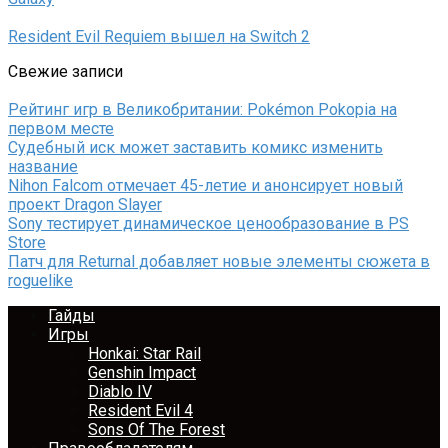
Resident Evil Requiem вышел на Switch 2
Свежие записи
Рейтинг игр в Великобритании: Pokémon Pokopia на
первом месте
Судебный иск может заставить комикс изменить
название
Nihon Falcom отмечает 45-летие и анонсирует новый
проект Dragon Slayer
Sony тестирует динамическое ценообразование в PS
Store
Патч для Returnal добавляет новые элементы сюжета в
roguelike
Гайды
Игры
Honkai: Star Rail
Genshin Impact
Diablo IV
Resident Evil 4
Sons Of The Forest