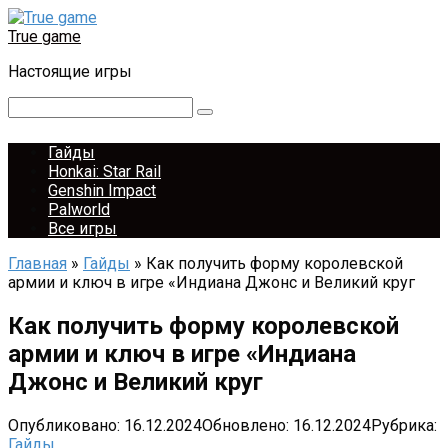
Перейти
к
True game
контенту
Настоящие игры
Поиск:
Гайды
Honkai: Star Rail
Genshin Impact
Palworld
Все игры
Главная
»
Гайды
»
Как получить форму королевской
армии и ключ в игре «Индиана Джонс и Великий круг
Как получить форму королевской
армии и ключ в игре «Индиана
Джонс и Великий круг
Опубликовано:
16.12.2024
Обновлено:
16.12.2024
Рубрика:
Гайды