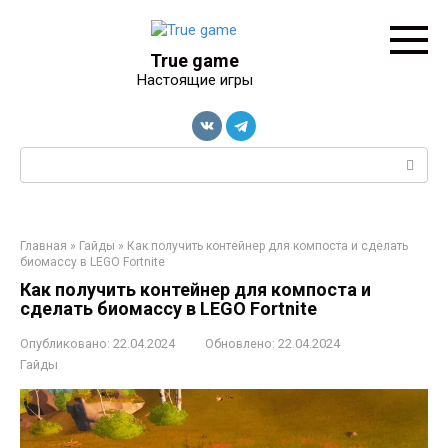
Перейти
к
контенту
True game
Настоящие игры
Поиск:
Главная
»
Гайды
»
Как получить контейнер для компоста и сделать
биомассу в LEGO Fortnite
Как получить контейнер для компоста и
сделать биомассу в LEGO Fortnite
Опубликовано:
22.04.2024
Обновлено:
22.04.2024
Гайды