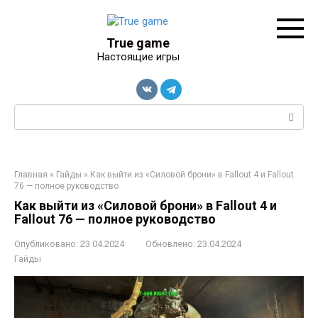
Перейти
к
контенту
True game
Настоящие игры
Поиск:
Главная
»
Гайды
»
Как выйти из «Силовой брони» в Fallout 4 и Fallout
76 — полное руководство
Как выйти из «Силовой брони» в Fallout 4 и
Fallout 76 — полное руководство
Опубликовано:
23.04.2024
Обновлено:
23.04.2024
Гайды