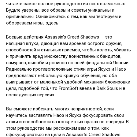
читаете самое полное руководство из всех возможных.
Будьте уверены, все образы и советы уникальны и
оригинальны. Ознакомьтесь с тем, как мы тестируем и
обозреваем игры, здесь
Боевые действия Assassin’s Creed Shadows — это
изящная штука, дающая вам арсенал острого оружия,
способностей и стильных приемов, чтобы колоть, убивать
и причинять вред множеству воинственных бандитов,
самураев, шиноби и ронинов по всей феодальной Японии.
Радикально противоположные стили игры Ясукэ и Наоэ
предполагают небольшую кривую обучения, но оба
выигрывают от маленькой удобной механики блокировки
цели, подобной той, что FromSoft ввела в Dark Souls и в
последующих версиях.
Вы сможете избежать многих неприятностей, если
научитесь заставлять Наоэ и Ясукэ фокусировать свои
атаки и способности на конкретных врагах по очереди. В
этом руководстве мы расскажем вам о том, как
сфокусироваться на цели в Assassin’s Creed Shadows.