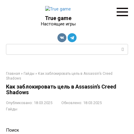
Перейти
к
контенту
True game
Настоящие игры
Поиск:
Главная
»
Гайды
»
Как заблокировать цель в Assassin’s Creed
Shadows
Как заблокировать цель в Assassin’s Creed
Shadows
Опубликовано:
18.03.2025
Обновлено:
18.03.2025
Гайды
Поиск