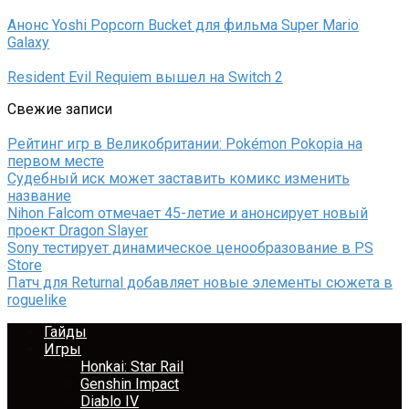
Анонс Yoshi Popcorn Bucket для фильма Super Mario
Galaxy
Resident Evil Requiem вышел на Switch 2
Свежие записи
Рейтинг игр в Великобритании: Pokémon Pokopia на
первом месте
Судебный иск может заставить комикс изменить
название
Nihon Falcom отмечает 45-летие и анонсирует новый
проект Dragon Slayer
Sony тестирует динамическое ценообразование в PS
Store
Патч для Returnal добавляет новые элементы сюжета в
roguelike
Гайды
Игры
Honkai: Star Rail
Genshin Impact
Diablo IV