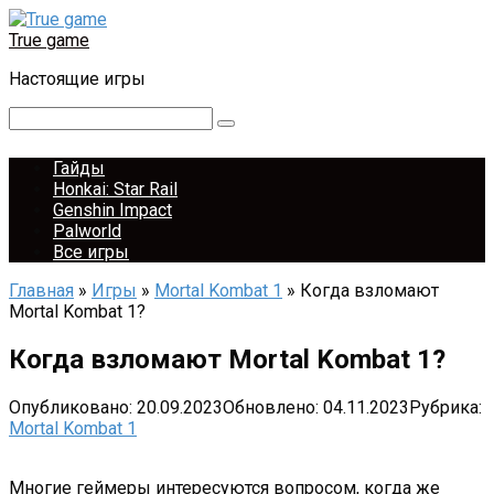
Перейти
к
True game
контенту
Настоящие игры
Поиск:
Гайды
Honkai: Star Rail
Genshin Impact
Palworld
Все игры
Главная
»
Игры
»
Mortal Kombat 1
»
Когда взломают
Mortal Kombat 1?
Когда взломают Mortal Kombat 1?
Опубликовано:
20.09.2023
Обновлено:
04.11.2023
Рубрика:
Mortal Kombat 1
Многие геймеры интересуются вопросом, когда же