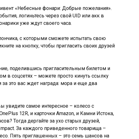
-ивент «Небесные фонари: Добрые пожелания».
бытия, логиньтесь через свой UID или акк в
онарики уже ждут своего часа.
пончика, с которыми сможете испытать свою
икните на кнопку, чтобы пригласить своих друзей
ние, поделившись пригласительным билетом и
том в соцсетях – можете просто кинуть ссылку
 за это вас ждет награда: мора и еще два
вы увидите самое интересное – колесо с
OnePlus 12R, и карточки Amazon, и Камни Истока,
сов? Тогда дергайте за ухо старых друзей,
Impact. За каждого приведенного товарища –
есо. Пять приглашенных – это семь шансов на