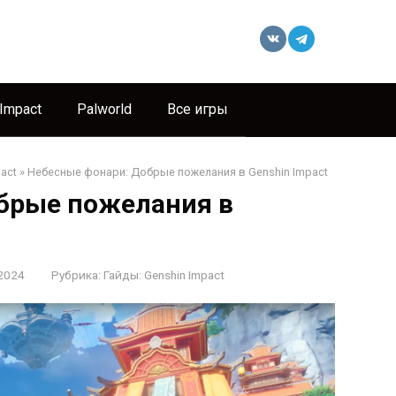
 Impact
Palworld
Все игры
act
»
Небесные фонари: Добрые пожелания в Genshin Impact
брые пожелания в
2024
Рубрика:
Гайды: Genshin Impact