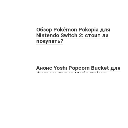
Обзор Pokémon Pokopia для
Nintendo Switch 2: стоит ли
покупать?
Анонс Yoshi Popcorn Bucket для
фильма Super Mario Galaxy
Гайды
Игры
Правообладател