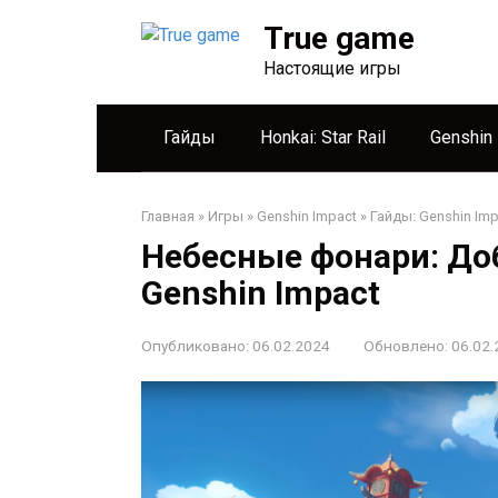
Перейти
True game
к
контенту
Настоящие игры
Гайды
Honkai: Star Rail
Genshin
Главная
»
Игры
»
Genshin Impact
»
Гайды: Genshin Imp
Небесные фонари: До
Genshin Impact
Опубликовано:
06.02.2024
Обновлено:
06.02.