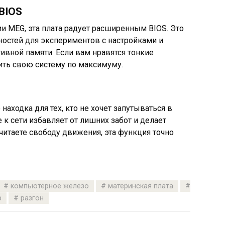
BIOS
рии MEG, эта плата радует расширенным BIOS. Это
жностей для экспериментов с настройками и
тивной памяти. Если вам нравятся тонкие
ить свою систему по максимуму.
находка для тех, кто не хочет запутываться в
к сети избавляет от лишних забот и делает
читаете свободу движения, эта функция точно
компьютерное железо
материнская плата
р
разгон