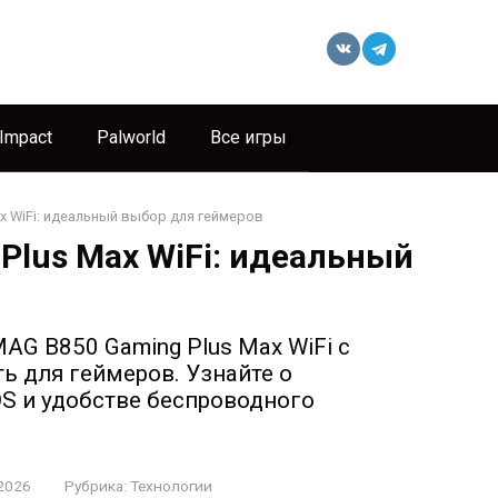
 Impact
Palworld
Все игры
x WiFi: идеальный выбор для геймеров
Plus Max WiFi: идеальный
AG B850 Gaming Plus Max WiFi с
ь для геймеров. Узнайте о
S и удобстве беспроводного
2026
Рубрика:
Технологии