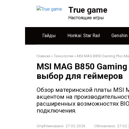
Перейти
True game
к
контенту
Настоящие игры
Гайды
Honkai: Star Rail
Genshin
Главная
»
Технологии
»
MSI MAG B850 Gaming Plus Ma
MSI MAG B850 Gaming 
выбор для геймеров
Обзор материнской платы MSI M
акцентом на производительност
расширенных возможностях BIO
подключения.
Опубликовано:
27.02.2026
Обновлено:
27.02.