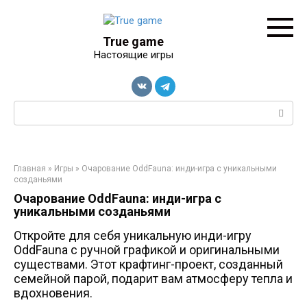
Перейти
к
контенту
True game
Настоящие игры
Поиск:
Главная
»
Игры
»
Очарование OddFauna: инди-игра с уникальными
созданьями
Очарование OddFauna: инди-игра с
уникальными созданьями
Откройте для себя уникальную инди-игру
OddFauna с ручной графикой и оригинальными
существами. Этот крафтинг-проект, созданный
семейной парой, подарит вам атмосферу тепла и
вдохновения.