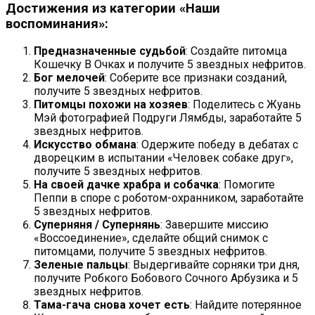
Достижения из категории «Наши
воспоминания»:
Предназначенные судьбой
: Создайте питомца
Кошечку В Очках и получите 5 звездных нефритов.
Бог мелочей
: Соберите все признаки созданий,
получите 5 звездных нефритов.
Питомцы похожи на хозяев
: Поделитесь с Жуань
Мэй фотографией Подруги Лямбды, заработайте 5
звездных нефритов.
Искусство обмана
: Одержите победу в дебатах с
дворецким в испытании «Человек собаке друг»,
получите 5 звездных нефритов.
На своей дачке храбра и собачка
: Помогите
Пеппи в споре с роботом-охранником, заработайте
5 звездных нефритов.
Суперняня / Супернянь
: Завершите миссию
«Воссоединение», сделайте общий снимок с
питомцами, получите 5 звездных нефритов.
Зеленые пальцы
: Выдергивайте сорняки три дня,
получите Робкого Бобового Сочного Арбузика и 5
звездных нефритов.
Тама-гача снова хочет есть
: Найдите потерянное