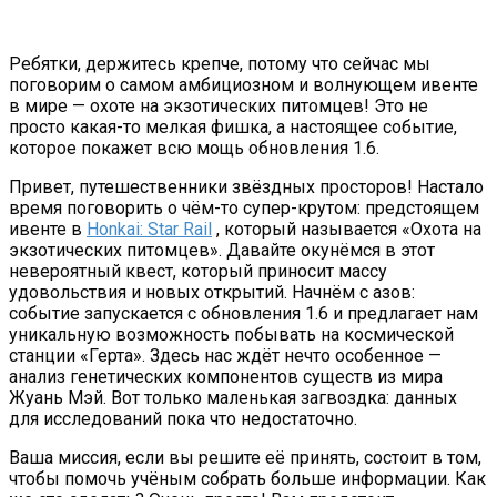
Ребятки, держитесь крепче, потому что сейчас мы
поговорим о самом амбициозном и волнующем ивенте
в мире — охоте на экзотических питомцев! Это не
просто какая-то мелкая фишка, а настоящее событие,
которое покажет всю мощь обновления 1.6.
Привет, путешественники звёздных просторов! Настало
время поговорить о чём-то супер-крутом: предстоящем
ивенте в
Honkai: Star Rail
, который называется «Охота на
экзотических питомцев». Давайте окунёмся в этот
невероятный квест, который приносит массу
удовольствия и новых открытий. Начнём с азов:
событие запускается с обновления 1.6 и предлагает нам
уникальную возможность побывать на космической
станции «Герта». Здесь нас ждёт нечто особенное —
анализ генетических компонентов существ из мира
Жуань Мэй. Вот только маленькая загвоздка: данных
для исследований пока что недостаточно.
Ваша миссия, если вы решите её принять, состоит в том,
чтобы помочь учёным собрать больше информации. Как