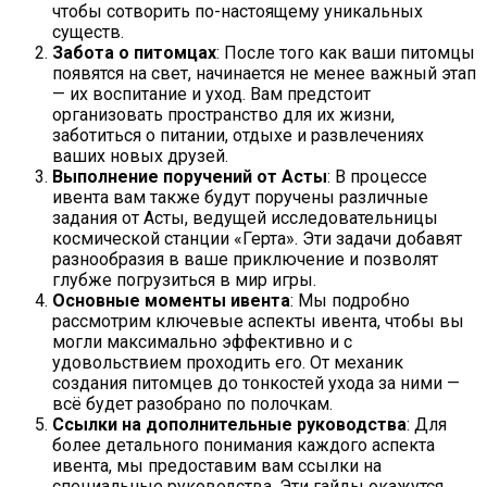
чтобы сотворить по-настоящему уникальных
существ.
Забота о питомцах
: После того как ваши питомцы
появятся на свет, начинается не менее важный этап
— их воспитание и уход. Вам предстоит
организовать пространство для их жизни,
заботиться о питании, отдыхе и развлечениях
ваших новых друзей.
Выполнение поручений от Асты
: В процессе
ивента вам также будут поручены различные
задания от Асты, ведущей исследовательницы
космической станции «Герта». Эти задачи добавят
разнообразия в ваше приключение и позволят
глубже погрузиться в мир игры.
Основные моменты ивента
: Мы подробно
рассмотрим ключевые аспекты ивента, чтобы вы
могли максимально эффективно и с
удовольствием проходить его. От механик
создания питомцев до тонкостей ухода за ними —
всё будет разобрано по полочкам.
Ссылки на дополнительные руководства
: Для
более детального понимания каждого аспекта
ивента, мы предоставим вам ссылки на
специальные руководства. Эти гайды окажутся