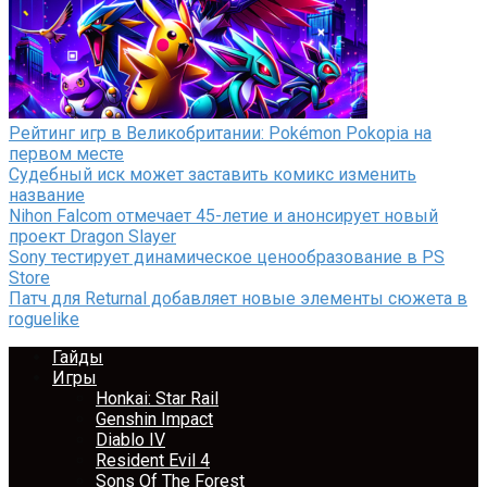
Рейтинг игр в Великобритании: Pokémon Pokopia на
первом месте
Судебный иск может заставить комикс изменить
название
Nihon Falcom отмечает 45-летие и анонсирует новый
проект Dragon Slayer
Sony тестирует динамическое ценообразование в PS
Store
Патч для Returnal добавляет новые элементы сюжета в
roguelike
Гайды
Игры
Honkai: Star Rail
Genshin Impact
Diablo IV
Resident Evil 4
Sons Of The Forest