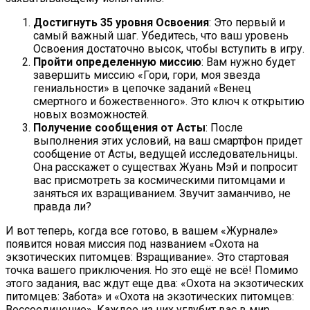
Достигнуть 35 уровня Освоения
: Это первый и
самый важный шаг. Убедитесь, что ваш уровень
Освоения достаточно высок, чтобы вступить в игру.
Пройти определенную миссию
: Вам нужно будет
завершить миссию «Гори, гори, моя звезда
гениальности» в цепочке заданий «Венец
смертного и божественного». Это ключ к открытию
новых возможностей.
Получение сообщения от Асты
: После
выполнения этих условий, на ваш смартфон придет
сообщение от Асты, ведущей исследовательницы.
Она расскажет о существах Жуань Мэй и попросит
вас присмотреть за космическими питомцами и
заняться их взращиванием. Звучит заманчиво, не
правда ли?
И вот теперь, когда все готово, в вашем «Журнале»
появится новая миссия под названием «Охота на
экзотических питомцев: Взращивание». Это стартовая
точка вашего приключения. Но это ещё не всё! Помимо
этого задания, вас ждут еще два: «Охота на экзотических
питомцев: Забота» и «Охота на экзотических питомцев:
Воссоединение». Каждое из них углубит вас в мир