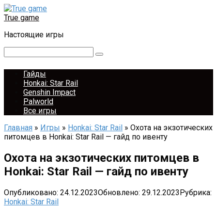
Перейти
к
True game
контенту
Настоящие игры
Поиск:
Гайды
Honkai: Star Rail
Genshin Impact
Palworld
Все игры
Главная
»
Игры
»
Honkai: Star Rail
»
Охота на экзотических
питомцев в Honkai: Star Rail — гайд по ивенту
Охота на экзотических питомцев в
Honkai: Star Rail — гайд по ивенту
Опубликовано:
24.12.2023
Обновлено:
29.12.2023
Рубрика:
Honkai: Star Rail