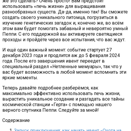
же это сделать? Очень просто! Вам предстоит
использовать «печь жизни» для выращивания
разнообразных существ. Да-да, именно так! Вы сможете
создать своего уникального питомца, погрузиться в
изучение генетических загадок и, конечно же, во всём
этом вам будет помогать забавный и невероятно умный
Пеппи. С его поддержкой вы активируете светящиеся
проходы и пройдёте через все испытания, что вас ждут.
И ещё один важный момент: событие стартует 27
декабря 2023 года и продлится аж до 5 февраля 2024
года. После его завершения ивент переедет в
специальный раздел «Нетленные мемуары», так что у
вас будет возможность в любой момент вспомнить эти
яркие моменты.
Теперь давайте подробнее разберёмся, как
максимально эффективно использовать печь жизни,
вырастить уникальное создание и разгадать все тайны
космической станции «Герта» с помощью нашего
верного спутника Пеппи. Следуйте за мной!
Содержание
Запуск приключения: как начать ивент «Охота на